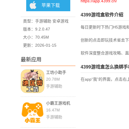
https://app.4399.cn/
苹果下载
4399游戏盒软件介绍
类型：手游辅助 安卓游戏
每日更新时下热门H5游戏
版本：9.2.0.47
大小：70.45M
创新的点击即玩技术省去下
更新：2026-01-15
软件深度整合游戏攻略、直
最新应用
4399游戏盒怎么换绑手
工坊小助手
1.7.0 安卓版
20.78M
在app“我”的界面，点击右
手游辅助
小霸王游戏机
2.1.5 手机版
16.47M
手游辅助