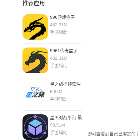
推荐应用
996游戏盒子
5.0.1 最新版
482.31M
手游辅助
9961传奇盒子
5.0.1 手机版
482.31M
手游辅助
星之旅插帧软件
1.2.0 最新版
5.67M
手游辅助
星火对战平台 最
新版
98.91M
手游辅助
即可查看到自己已绑定的手