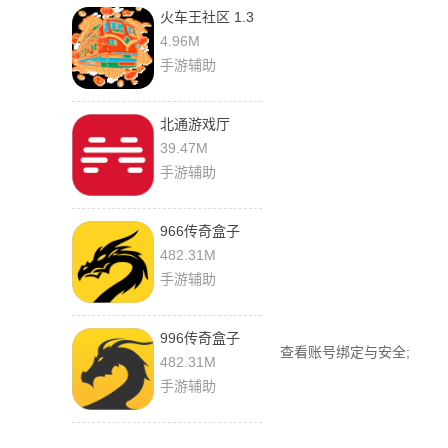
火车王社区 1.3
安卓版
4.96M
手游辅助
北通游戏厅
6.7.4 最新版
39.47M
手游辅助
966传奇盒子
5.0.1 手机版
482.31M
手游辅助
996传奇盒子
查看账号绑定与安全;
5.0.1 最新版
482.31M
手游辅助