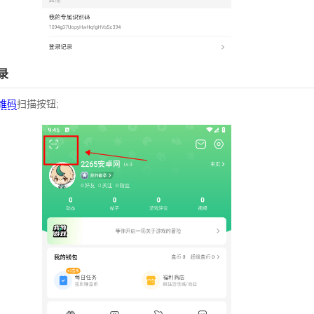
录
维码
扫描按钮;