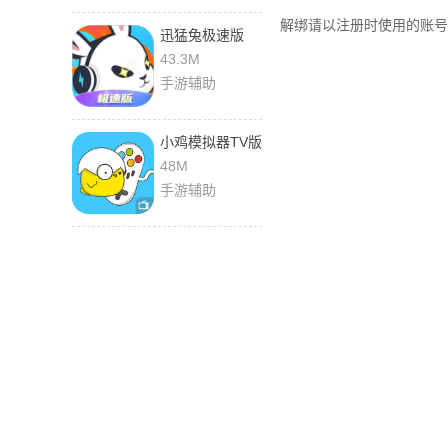
解绑请以注册时使用的账号
迅猛兔极速版
1.0.8.3 手机版
43.3M
手游辅助
小鸡模拟器TV版
1.3.1 最新版
48M
手游辅助