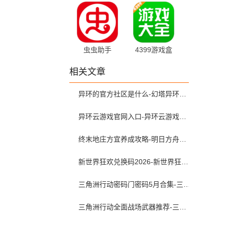
2.93.2-
1.1
rel#100000 最
新版
虫虫助手
4399游戏盒
4.8.6.2 安卓版
9.2.0.47 最新
相关文章
版
异环的官方社区是什么-幻塔异环查抽卡和角色练度的软件叫什么
异环云游戏官网入口-异环云游戏在哪下载
终末地庄方宜养成攻略-明日方舟终末地庄方宜武器配队带什么
新世界狂欢兑换码2026-新世界狂欢虚宝码可兑换2026年5月最新
三角洲行动密码门密码5月合集-三角洲行动密码屋今日密码大全2026最新5月
三角洲行动全面战场武器推荐-三角洲s9枪械排行大战场