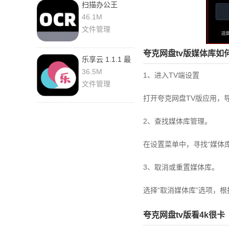
扫描办公王
1.5.0 最新版
46.1M
文件管理
夸克网盘tv版媒体库如
乐享云 1.1.1 最
新版
36.5M
‌1、进入TV端设置‌
文件管理
打开夸克网盘TV版应用，导
2、查找媒体库管理‌。
在设置菜单中，寻找“媒体库”
3、取消或重置媒体库‌。
选择“取消媒体库”选项，
夸克网盘tv版看4k很卡