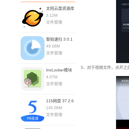
太阳云盘资源库
2.0.0 手机版
3.12M
文件管理
智拍速扫 3.0.1
最新版
49.58M
文件管理
3、对于视频文件，点开之
InxLocker模块
1.4 最新版
4.07M
文件管理
115网盘 37.2.6
最新版
145.06M
文件管理