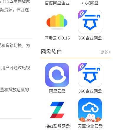
盒子的应用商店或
百度网盘企业
小米网盘
版 13.28.9 安
12.1.0.10 手机
频资源，体验连
卓版
版
蓝奏云 0.0.15
360企业网盘
安卓版
4.6.3 手机版
置和音轨切换，为
网盘软件
更多>
，用户可通过电视
量和播放速度的
阿里云盘
360企业网盘
6.15.1 手机版
4.6.3 手机版
Filez联想网盘
天翼企业云盘