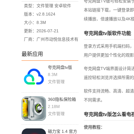
夸克网盘TV版可轻松安装
类型：文件管理 安卓软件
本站链接下载，一键登录即
版本：v2.8.1624
续播放、倍速播放以及4K
大小：8.3M
更新：2026-07-21
夸克网盘tv版软件功能
厂商：广州市动悦信息技术有
登录方式采用手机端扫码，
限公司
最新应用
用户提供更加个性化的观影
夸克网盘tv版
夸克网盘TV端界面设计简
v2.8.1624 官方
8.3M
遥控轻松浏览并选择所需的
版
文件管理
软件支持流畅、高清、超清
360隐私保险箱
不同需求。
1.1.0.1013 手机
2.18M
版
文件管理
夸克网盘tv版怎么看电
使用教程：
磁力宝 1.4 官方