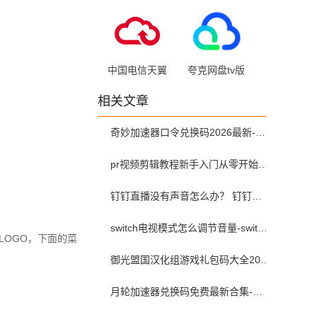
11.1.0.14 手机
3.17.5
版
中国电信天翼
夸克网盘tv版
云 v4.24.0 最
v2.8.1624 官
相关文章
新版
方版
奇妙加速器口令兑换码2026最新-奇妙加速器兑换码2026最新7月
pr视频剪辑教程新手入门从零开始-pr教程从零开始学剪辑全集免费
钉钉直播没有声音怎么办？ 钉钉直播没有声音解决方法？
switch电视模式怎么调节音量-switch电视模式常见问题解决方案
LOGO，下面的菜
御光盟国汉化组游戏礼包码大全2025
月轮加速器兑换码免费最新合集-月轮加速器免费兑换码口令2024最新