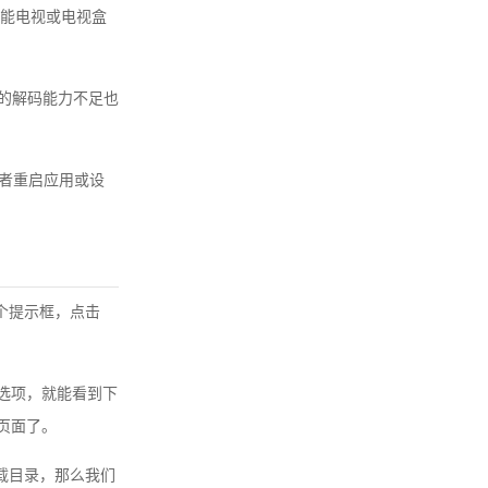
能电视或电视盒
备的解码能力不足也
或者重启应用或设
个提示框，点击
”选项，就能看到下
页面了。
载目录，那么我们