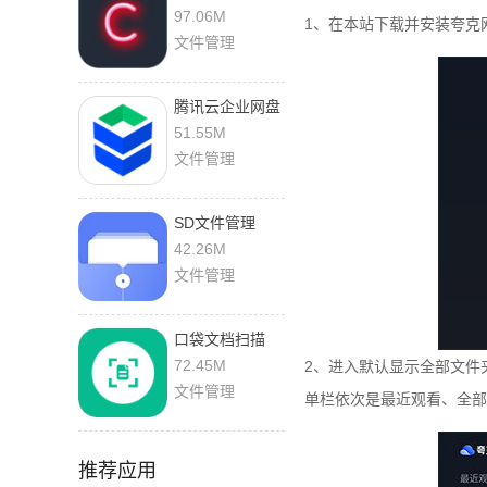
版
97.06M
1、在本站下载并安装夸克
文件管理
腾讯云企业网盘
2.6.9 手机版
51.55M
文件管理
SD文件管理
6.4.648 安卓版
42.26M
文件管理
口袋文档扫描
V1.0.5 手机版
72.45M
2、进入默认显示全部文件
文件管理
单栏依次是最近观看、全部
推荐应用