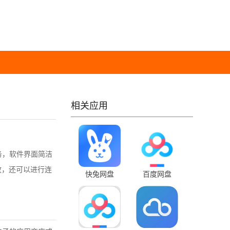
相关应用
务，软件
界面简洁
放，还可以进行连
快兔网盘
百度网盘
1.1.52 手机版
13.28.9 最新版