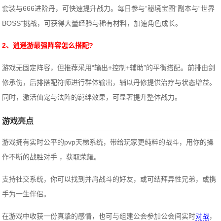
套装与666进阶丹，可快速提升战力。每日参与“秘境宝图”副本与“世界
BOSS”挑战，可获得大量经验与稀有材料，加速角色成长。
2、
逍遥游
最强阵容怎么搭配?
游戏无固定阵容，但推荐采用“输出+控制+辅助”的平衡搭配。前排由剑
修承伤，后排搭配符师进行群体输出，辅以丹修提供治疗与状态增益。
同时，激活仙宠与法阵的羁绊效果，可显著提升整体战力。
游戏亮点
游戏拥有实时公平的pvp天梯系统，带给玩家更纯粹的战斗，用你的操
作不断的战胜对手 ，获取荣耀。
支持社交系统，你可以找到并肩战斗的好友，或可结拜异性兄弟，或携
手为一生伴侣。
在游戏中收获一份真挚的感情，也可与组建公会参加公会间实时
对战
，