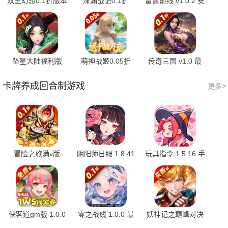
双生幻想0.1折版本
深渊战记0.1折
雷霆前线 v1.0.2 安
6.6.224 手机版
1.0.0.0 官方版
卓版
坠星大陆福利版
萌神战姬0.05折
传奇三国 v1.0 最
2.0 最新版
1.0 最新版
新版
卡牌养成回合制游戏
更多>
冒险之旅满v版
阴阳师日服 1.8.41
玩具指令 1.5.16 手
1.0.0 最新版
安卓版
机版
侠客道gm版 1.0.0
零之战线 1.0.0 最
妖神记之巅峰对决
手机版
新版
（0.1折买断） 1.1