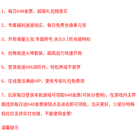
1、每日648金票，超值礼包随意买
2、专属福利逍遥钱庄，每日免费充值拿元宝
3、开局海量元宝,专属称号,永久0.1折充值特权
4、创角就送火神套装，超高战力快速开局
5、登录就送666进阶丹，轻松养成不是梦
6、在线激活满级VIP，更有专屈礼包免费领
7、玩家每日登录本款游戏可领取648金票(可拆分使用)，在游戏内主界
面找到每日送648金票按钮点击进去即可领取，当天更好，少部分特殊
档位仅支持实付充值，不能使用金票!
温馨提示