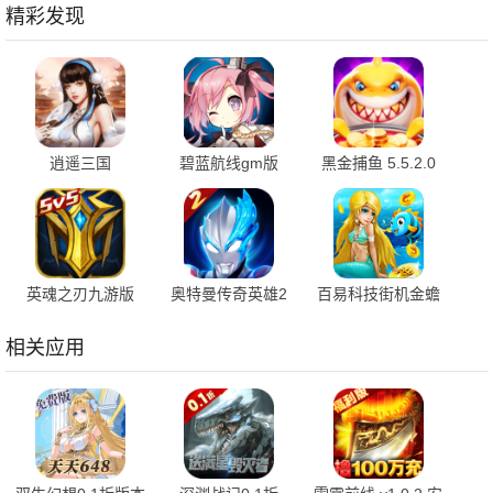
精彩发现
逍遥三国
碧蓝航线gm版
黑金捕鱼 5.5.2.0
3.1.0.00150002 官
9.7.10 安卓版
免费版
方版
英魂之刃九游版
奥特曼传奇英雄2
百易科技街机金蟾
3.5.5.0 安卓版
内购版 3.1.0 最新
捕鱼 5.5.2.0 官方
版
版
相关应用