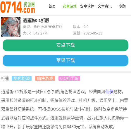
首页
安卓游戏
安卓软件
文章资讯
专题
逍遥游0.1折版
类型：角色扮演 安卓游戏
版本：2.0
大小：542.27M
更新：2026-05-13
安卓下载
苹果下载
标签:
角色扮演
仙侠游戏
0.1折手游
逍遥游0.1折版是一款自带折扣的角色扮演游戏，经典国风
仙侠
题材，
采用即时紧凑的打斗机制，畅快体验游戏，挂机升级，娱乐至上。内置
双重武器切换系统，可根据BOSS技能与战斗机制，随时改变角色所持
武器以及对应的战斗方式。进服就送豪华坐骑，战力狂飙大礼包助你一
路飞升，新手玩家登陆还能领情免费6480元宝，系统自动发放。