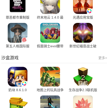
罪恶都市重制版
终末地云 1.4.0 最
光遇应用宝版
1.12.259 最新版
新版
0.16.0 最新版
第五人格国际服
假面骑士evol腰带
新世纪福音战士破
252241040 安卓版
模拟器 1.0 最新版
晓 6.3.0 安卓版
沙盒游戏
更多>
奶块 8.6.1.0
地图上的玩具战争
生存战争2.3联机版
3.4.18
API_Net_2_3 最新
版