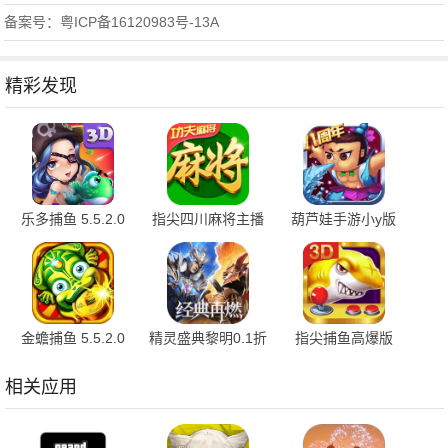
备案号：粤ICP备16120983号-13A
精彩发现
乐多捕鱼 5.5.2.0
指尖四川麻将主播
葫芦娃手游小y版
安卓版
版 7.10.604 官方
4.10.50 最新版
版
金蟾捕鱼 5.5.2.0
精灵盛典黎明0.1折
指尖捕鱼高爆版
官方版
1.00.1 官方版
10.3.46.4.0 手机版
相关应用