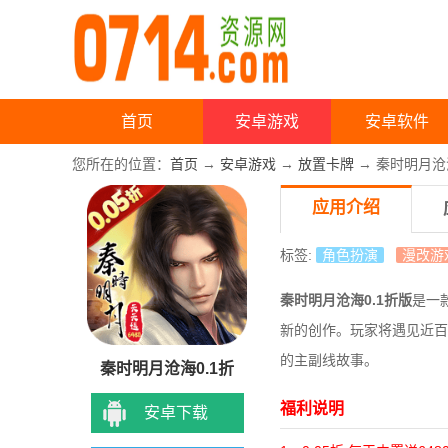
首页
安卓游戏
安卓软件
您所在的位置：
首页
→
安卓游戏
→
放置卡牌
→ 秦时明月沧海
应用介绍
标签:
角色扮演
漫改游
秦时明月沧海0.1折版
是一
新的创作。玩家将遇见近百
的主副线故事。
秦时明月沧海0.1折
福利说明
安卓下载