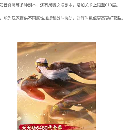
、幻音叠嶂等多种副本，还有屠戮之境副本，增加关卡上限至610层。
艺，能为玩家提供不同属性加成和战斗协助，对阵时数值更高更好获胜。