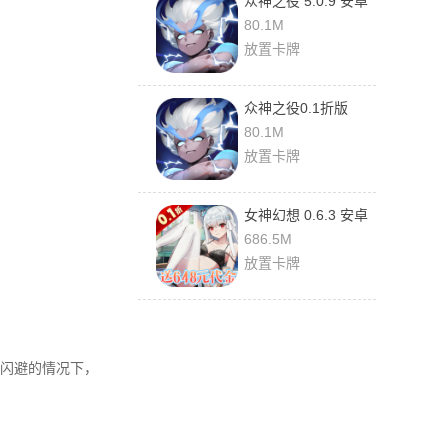
众神之役 5.0.9 安卓
版
80.1M
放置卡牌
众神之役0.1折版
5.0.9 安卓版
80.1M
放置卡牌
女神幻想 0.6.3 安卓
版
686.5M
放置卡牌
闪避的情况下，