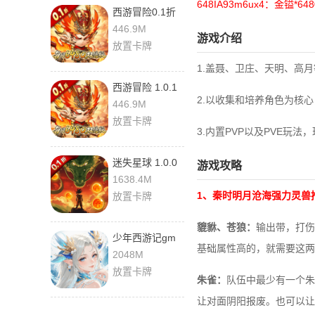
648IA93m6ux4：金镒*648
西游冒险0.1折
1.0.1 安卓版
446.9M
游戏介绍
放置卡牌
1.盖聂、卫庄、天明、高
西游冒险 1.0.1
2.以收集和培养角色为核
安卓版
446.9M
放置卡牌
3.内置PVP以及PVE
迷失星球 1.0.0
游戏攻略
最新版
1638.4M
1、秦时明月沧海强力灵兽
放置卡牌
貔貅、苍狼：
输出带，打伤
少年西游记gm
基础属性高的，就需要这两
版 8.8.01 手机
2048M
版
放置卡牌
朱雀：
队伍中最少有一个朱
让对面阴阳报废。也可以让