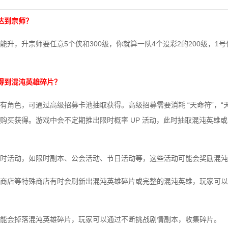
达到宗师？
升，升宗师要任意5个侠和300级，你就算一队4个没彩2的200级，1号位
得到混沌英雄碎片？
有角色，可通过高级招募卡池抽取获得。高级招募需要消耗 “天命符”，“天
购买获得。游戏中会不定期推出限时概率 UP 活动，此时抽取混沌英雄
时活动，如限时副本、公会活动、节日活动等，这些活动可能会奖励混沌
商店等特殊商店有时会刷新出混沌英雄碎片或完整的混沌英雄，玩家可以
能会掉落混沌英雄碎片，玩家可以通过不断挑战剧情副本，收集碎片。