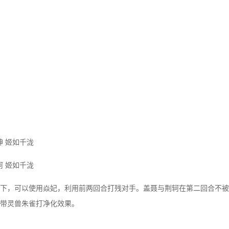
神 姬如千泷
轲 姬如千泷
下，可以使用焱妃，利用前两回合打残对手。盖聂与荆轲在第二回合不被
带灵兽朱雀打净化效果。