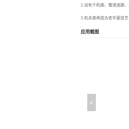
2.设有千机阁、蜀道迷廊
3.机关兽再现古老华夏技
应用截图
<