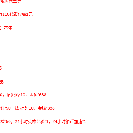
80限时代金券
值110代币仅需1元
聂】本体
券
6
50，招贤帖*10，金镒*688
红*50，烽火令*10，金镒*888
·橙*50，24小时英雄经验*1，24小时铜币加速*1