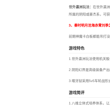
世外瀛洲玩法：
在世外瀛洲
所属的阴阳或豪杰系，可获
3、秦时明月沧海赤霄刘季
前期神魔卡白板都能吊打没
游戏特色
1.世外瀛洲玩法使用机关
2.阴阳幻界是高级装备产
3.噬牙狱采用5v5车轮
游戏简评
1.八维立体式培养体系，