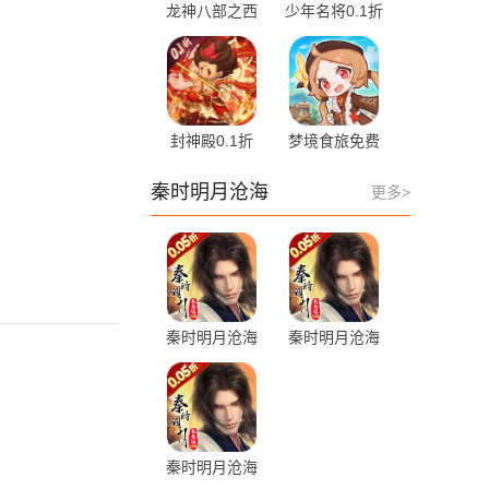
龙神八部之西
少年名将0.1折
行纪0.1折 1.5
1.0 手机版
安卓版
封神殿0.1折
梦境食旅免费
1.0.0 最新版
版 1.0.5.1 最新
版
秦时明月沧海
更多>
秦时明月沧海
秦时明月沧海
0.1折 1.5.5 最
买断版 1.5.5
新版
手机版
秦时明月沧海