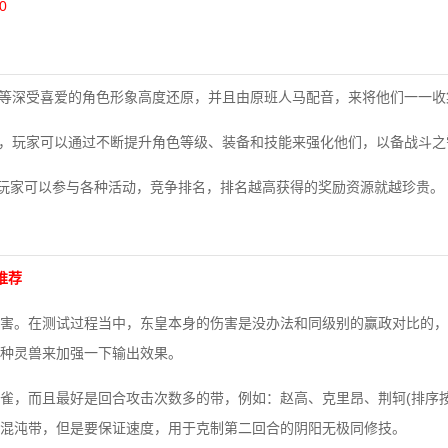
0
月等深受喜爱的角色形象高度还原，并且由原班人马配音，来将他们一一收
心，玩家可以通过不断提升角色等级、装备和技能来强化他们，以备战斗之
玩法，玩家可以参与各种活动，竞争排名，排名越高获得的奖励资源就越珍贵。
推荐
害。在测试过程当中，东皇本身的伤害是没办法和同级别的赢政对比的，
种灵兽来加强一下输出效果。
雀，而且最好是回合攻击次数多的带，例如：赵高、克里昂、荆轲(排序按
混沌带，但是要保证速度，用于克制第二回合的阴阳无极同修技。