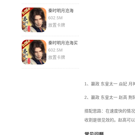
秦时明月沧海
0.1折 1.5.5 最新
602.5M
版
放置卡牌
秦时明月沧海买
断版 1.5.5 手机
602.5M
版
放置卡牌
1、嬴政 东皇太一 焱妃 月
2、嬴政 东皇太一 赵高 荆
搭配思路：在速度快的情况
收割是很见效的。赵高可以
常见问题