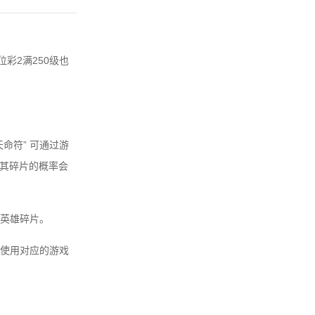
彩2满250级也
命符” 可通过游
或其碎片的概率会
英雄碎片。
使用对应的游戏