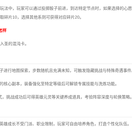
玩法中，玩家可以通过投掷骰子前进，到达特定节点时，如果选择的心愿
取碎片10，选择其他系则可获得对应碎片20。
怎样
入圣的混沌卡。
骰子进行地图探索，步数随机且充满未知，可触发隐藏挑战与特殊奇遇事件
出的核心副本，装备强化至特定等级后可解锁专属技能与洗炼功能。
战形式，挑战成功后可得英雄元灵等关键养成道具，考验阵容深度与轮换策略
让英雄成长不受门派、职业限制，玩家可自由培养角色，打造个性化队伍。