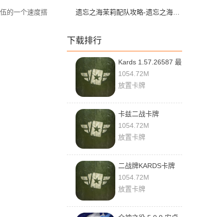
伍的一个速度搭
遗忘之海茉莉配队攻略-遗忘之海茉莉配队推荐
下载排行
Kards 1.57.26587 最
新版
1054.72M
放置卡牌
卡兹二战卡牌
1.57.26587 官方版
1054.72M
放置卡牌
二战牌KARDS卡牌
1.57.26587 最新版
1054.72M
放置卡牌