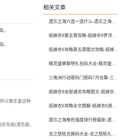
1.5.5 最新版
相关文章
遗忘之海六选一选什么-遗忘之海黑券自选选哪个
集。
纸嫁衣9第五章攻略-纸嫁衣9罗浮梦第五章图文攻略
需。
纸嫁衣6攻略第五章图文攻略-纸嫁衣6无间梦境通关攻略第五章
精灵盛典黎明礼包码大全-精灵盛典2026兑换码最新
三角洲行动密码门密码7月合集-三角洲行动密码屋今日密码大全2026最新7月
纸嫁衣9全部通关攻略图文-纸嫁衣9罗浮梦攻略全流程图文详解
所以像东皇这种
纸嫁衣6攻略全文图解-纸嫁衣6游戏攻略全部完整版
遗忘之海角色强度排行榜最新-遗忘之海新手角色推荐
优先级)清负面，
龙之怒吼兑换码大全-龙之怒吼礼包激活码是多少