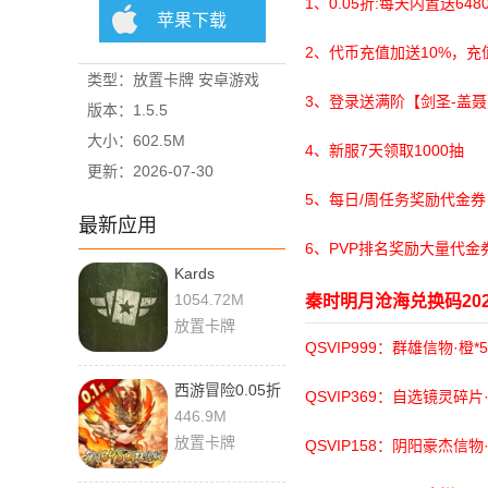
1、0.05折:每天内置送64
苹果下载
2、代币充值加送10%，充
类型：放置卡牌 安卓游戏
3、登录送满阶【剑圣-盖
版本：1.5.5
大小：602.5M
4、新服7天领取1000抽
更新：2026-07-30
5、每日/周任务奖励代金券
最新应用
6、PVP排名奖励大量代金
Kards
1.57.26587 最
1054.72M
秦时明月沧海兑换码202
新版
放置卡牌
QSVIP999：群雄信物·橙*
西游冒险0.05折
QSVIP369：自选镜灵碎片·
1.0.1 最新版
446.9M
放置卡牌
QSVIP158：阴阳豪杰信物