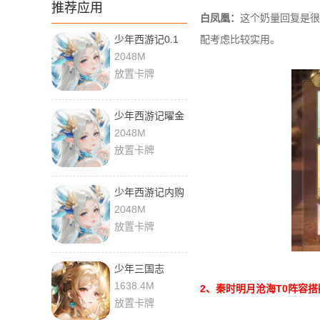
推荐应用
白凤凰：
这个奶量回复是很
少年西游记0.1
配考虑比较实用。
折 8.8.01 官方
2048M
版
放置卡牌
少年西游记曜金
免费版 8.8.01
2048M
安卓版
放置卡牌
少年西游记内购
版 8.8.01 安卓
2048M
版
放置卡牌
少年三国志
11.2.0 官方版
1638.4M
2、秦时明月沧海T0阵容搭
放置卡牌