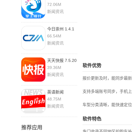
手机版
72.06M
新闻资讯
今日崇州 1.4.1
最新版
66.54M
新闻资讯
天天快报 7.5.20
软件优势
免费版
39.36M
新闻资讯
报价更新及时，能同步最新
支持多端账号同步，手机上
英语新闻
6.12.0233 手机
48.75M
版
车型分类清晰，能快速定位
新闻资讯
软件特色
推荐应用
专门收录不同地区的购车补