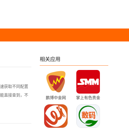
相关应用
速获取不同配置
能直接查到，不
鹏博中金网
掌上有色贵金
1.2.57 最新版
属价格 7.4.3
安卓版