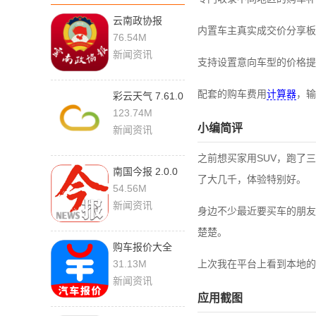
云南政协报
内置车主真实成交价分享板
3.4.7 最新版
76.54M
新闻资讯
支持设置意向车型的价格提
配套的购车费用
计算器
，输
彩云天气 7.61.0
手机版
123.74M
小编简评
新闻资讯
之前想买家用SUV，跑了
南国今报 2.0.0
了大几千，体验特别好。
官方版
54.56M
新闻资讯
身边不少最近要买车的朋友
楚楚。
购车报价大全
1.0.4 安卓版
31.13M
上次我在平台上看到本地的
新闻资讯
应用截图