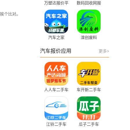
万塑达报价平
数码回收网报
台 3.2.10
价单 1.6.2
挨个比对。
汽车之家
滦创废料
11.86.1 官方版
1.2.22 安卓版
汽车报价应用
更多>
人人车二手车
车开新二手车
13.49.0 官方版
1.3.3
江铃二手车
瓜子二手车