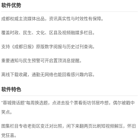
软件优势
成都权威主流媒体出品，资讯真实性与时效性有保障。
覆盖时政、民生、文化、区县及视频融媒多栏目。
支持《成都日报》原版数字阅报与历史过刊查询。
重要通知与民生预警可开启置顶消息提醒。
离线下载收藏，通勤无网络也能回看感兴趣内容。
软件特色
"蓉城微话题"每周换选题，点进去投个票看街坊邻居咋想，偶尔被戳中
笑点。
图集栏目专收老街区变迁对比照，闲下来翻两页比刷短视频解压，怀旧
党狂喜。