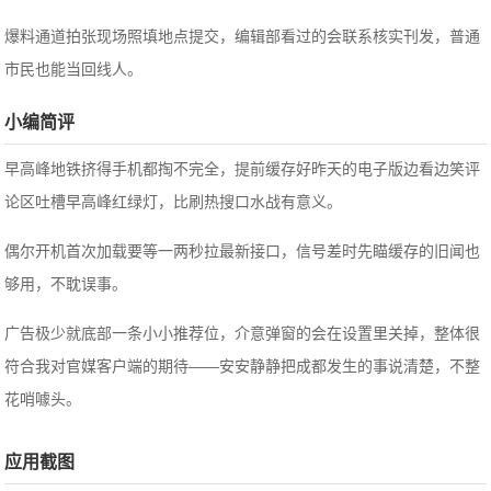
爆料通道拍张现场照填地点提交，编辑部看过的会联系核实刊发，普通
市民也能当回线人。
小编简评
早高峰地铁挤得手机都掏不完全，提前缓存好昨天的电子版边看边笑评
论区吐槽早高峰红绿灯，比刷热搜口水战有意义。
偶尔开机首次加载要等一两秒拉最新接口，信号差时先瞄缓存的旧闻也
够用，不耽误事。
广告极少就底部一条小小推荐位，介意弹窗的会在设置里关掉，整体很
符合我对官媒客户端的期待——安安静静把成都发生的事说清楚，不整
花哨噱头。
应用截图