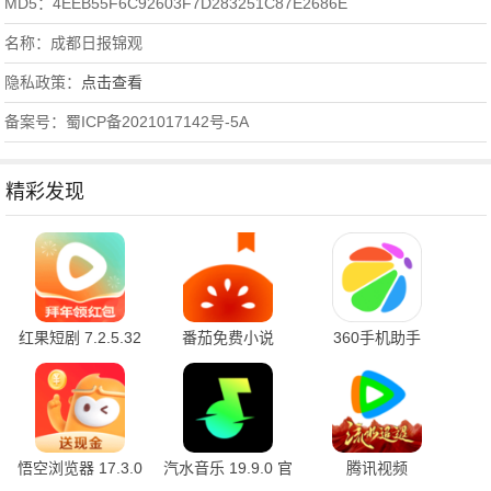
MD5：4EEB55F6C92603F7D283251C87E2686E
名称：成都日报锦观
隐私政策：
点击查看
备案号：蜀ICP备2021017142号-5A
精彩发现
红果短剧 7.2.5.32
番茄免费小说
360手机助手
官方版
7.2.5.32 安卓版
10.2.2 官方版
悟空浏览器 17.3.0
汽水音乐 19.9.0 官
腾讯视频