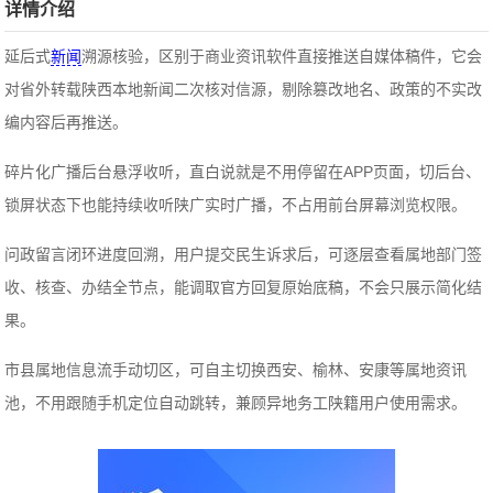
详情介绍
延后式
新闻
溯源核验，区别于商业资讯软件直接推送自媒体稿件，它会
对省外转载陕西本地新闻二次核对信源，剔除篡改地名、政策的不实改
编内容后再推送。
碎片化广播后台悬浮收听，直白说就是不用停留在APP页面，切后台、
锁屏状态下也能持续收听陕广实时广播，不占用前台屏幕浏览权限。
问政留言闭环进度回溯，用户提交民生诉求后，可逐层查看属地部门签
收、核查、办结全节点，能调取官方回复原始底稿，不会只展示简化结
果。
市县属地信息流手动切区，可自主切换西安、榆林、安康等属地资讯
池，不用跟随手机定位自动跳转，兼顾异地务工陕籍用户使用需求。