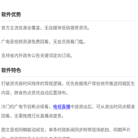
软件优势
官方主流信源全覆盖，无自媒体低俗猎奇资讯。
广电音视频资源免费回看，无会员观看门槛。
支持省内外政务公告关键词定向订阅。
软件特色
打破资讯按时间排序的常规逻辑，优先依据用户常驻地市推送同城民生
内容，跨省热点资讯自动后置排布。
冷门的广电节目断点续看，
电视直播
中途退出后，可从退出时间点精准
回看，无需拖拽冗长直播进度条。
图文音视同稿联动阅览，单条时政新闻同步附带现场航拍、同期声片