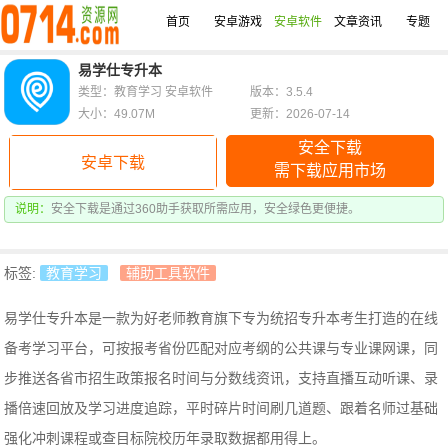
首页
安卓游戏
安卓软件
文章资讯
专题
易学仕专升本
类型：教育学习 安卓软件
版本：3.5.4
大小：49.07M
更新：2026-07-14
安全下载
安卓下载
需下载应用市场
说明：
安全下载是通过360助手获取所需应用，安全绿色更便捷。
标签:
教育学习
辅助工具软件
易学仕专升本是一款为好老师教育旗下专为统招专升本考生打造的在线
备考学习平台，可按报考省份匹配对应考纲的公共课与专业课网课，同
步推送各省市招生政策报名时间与分数线资讯，支持直播互动听课、录
播倍速回放及学习进度追踪，平时碎片时间刷几道题、跟着名师过基础
强化冲刺课程或查目标院校历年录取数据都用得上。