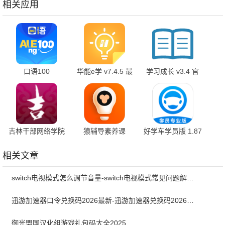
相关应用
口语100
华能e学 v7.4.5 最
学习成长 v3.4 官
5.5.60016 官方正
新版
方版
版
吉林干部网络学院
猿辅导素养课
好学车学员版 1.87
5.2 安卓版
3.33.1 最新版
安卓版
相关文章
switch电视模式怎么调节音量-switch电视模式常见问题解决方案
迅游加速器口令兑换码2026最新-迅游加速器兑换码2026年7月
御光盟国汉化组游戏礼包码大全2025