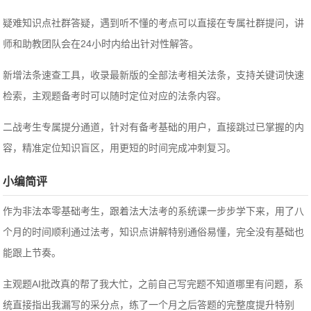
疑难知识点社群答疑，遇到听不懂的考点可以直接在专属社群提问，讲
师和助教团队会在24小时内给出针对性解答。
新增法条速查工具，收录最新版的全部法考相关法条，支持关键词快速
检索，主观题备考时可以随时定位对应的法条内容。
二战考生专属提分通道，针对有备考基础的用户，直接跳过已掌握的内
容，精准定位知识盲区，用更短的时间完成冲刺复习。
小编简评
作为非法本零基础考生，跟着法大法考的系统课一步步学下来，用了八
个月的时间顺利通过法考，知识点讲解特别通俗易懂，完全没有基础也
能跟上节奏。
主观题AI批改真的帮了我大忙，之前自己写完题不知道哪里有问题，系
统直接指出我漏写的采分点，练了一个月之后答题的完整度提升特别