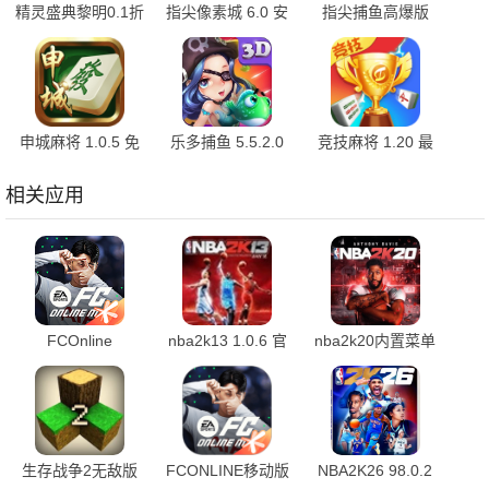
精灵盛典黎明0.1折
指尖像素城 6.0 安
指尖捕鱼高爆版
1.00.00 官方版
卓版
10.3.46.4.0 手机版
申城麻将 1.0.5 免
乐多捕鱼 5.5.2.0
竞技麻将 1.20 最
费版
安卓版
新版
相关应用
FCOnline
nba2k13 1.0.6 官
nba2k20内置菜单
1.2412.0026 官方
方版
作弊修改器 98.0.2
版
安卓版
生存战争2无敌版
FCONLINE移动版
NBA2K26 98.0.2