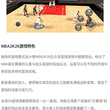
NBA2K26游戏特色
独特的游戏模式设计使NBA2K26在众多篮球游戏中脱颖而出。结合了
NBA真实赛事的元素与街头篮球的自由玩法，玩家可以在不同的环境中
体验到多样的篮球风格。
新故事线的加入，使得每位球员的成长之路都充满挑战和变数，增加了
游戏的深度与吸引力。
全场30座球馆都按照现实一比一复刻，快船主场那个高耸的“巨幕墙”和
活塞的场边休息室全都有，观众席上的球迷模型数量翻了一倍。