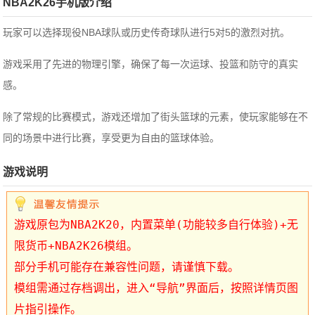
NBA2K26手机版介绍
玩家可以选择现役NBA球队或历史传奇球队进行5对5的激烈对抗。
游戏采用了先进的物理引擎，确保了每一次运球、投篮和防守的真实
感。
除了常规的比赛模式，游戏还增加了街头篮球的元素，使玩家能够在不
同的场景中进行比赛，享受更为自由的篮球体验。
游戏说明
游戏原包为NBA2K20，内置菜单(功能较多自行体验)+无
限货币+NBA2K26模组。
部分手机可能存在兼容性问题，请谨慎下载。
模组需通过存档调出，进入“导航”界面后，按照详情页图
片指引操作。