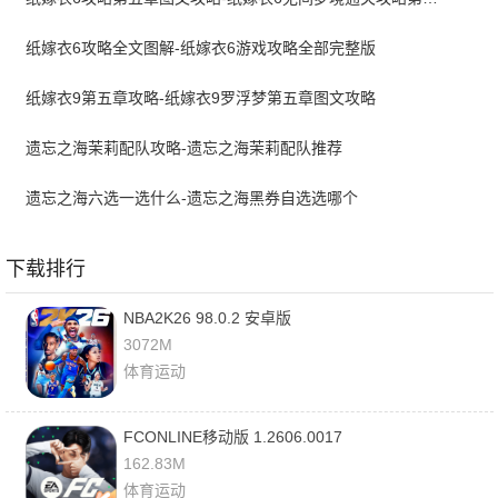
纸嫁衣6攻略全文图解-纸嫁衣6游戏攻略全部完整版
纸嫁衣9第五章攻略-纸嫁衣9罗浮梦第五章图文攻略
遗忘之海茉莉配队攻略-遗忘之海茉莉配队推荐
遗忘之海六选一选什么-遗忘之海黑券自选选哪个
下载排行
NBA2K26 98.0.2 安卓版
3072M
体育运动
FCONLINE移动版 1.2606.0017
162.83M
体育运动