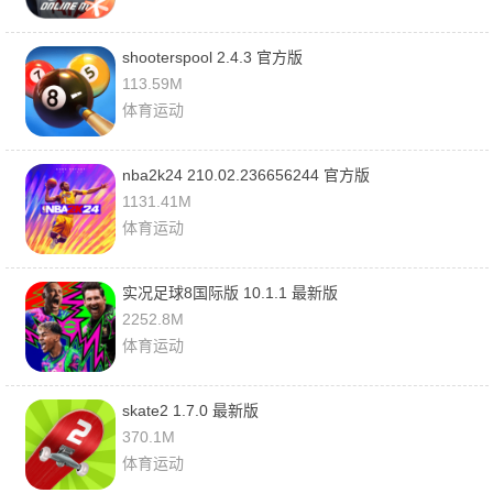
shooterspool 2.4.3 官方版
113.59M
体育运动
nba2k24 210.02.236656244 官方版
1131.41M
体育运动
实况足球8国际版 10.1.1 最新版
2252.8M
体育运动
skate2 1.7.0 最新版
370.1M
体育运动