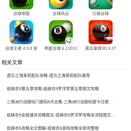
台球帝国
台球风云
口袋台球
6.810012 最新版
1.5.9.408 官方版
PocketPool v1.0.1
官方版
台球王者 4.3.8 安
明星台球 6.11011
真实桌球3D 3.27
卓版
手机版
相关文章
遗忘之海茉莉配队攻略-遗忘之海茉莉配队推荐
纸嫁衣9第五章攻略-纸嫁衣9罗浮梦第五章图文攻略
三角洲行动密码门密码8月合集-三角洲行动密码屋今日密码大全2026最新8月
纸嫁衣9全部通关攻略图文-纸嫁衣9罗浮梦攻略全流程图文详解
纸嫁衣6攻略全文图解-纸嫁衣6游戏攻略全部完整版