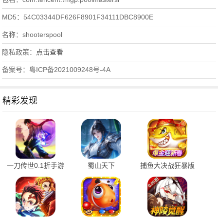
MD5：54C03344DF626F8901F34111DBC8900E
名称：shooterspool
隐私政策：
点击查看
备案号：粤ICP备2021009248号-4A
精彩发现
一刀传世0.1折手游
蜀山天下
捕鱼大决战狂暴版
平台 101.3.0 最新
24122711 安卓版
122.7.293 安卓版
版