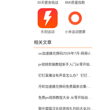
30天健身挑战
BMI质量指数
v2.0.25 官方版
计算器 2.21 官
方版
乐刻运动
小米运动健康
6.42.0 最新版
3.56.0 官方版
相关文章
uu加速器兑换码2026年7月-网易UU加速器兑换码最新汇总口令CDK合集
pr视频剪辑教程新手入门从零开始-pr教程从零开始学剪辑全集免费
钉钉直播没有声音怎么办？ 钉钉直播没有声音解决方法？
月轮加速器兑换码免费最新合集-月轮加速器免费兑换码口令2024最新
免费ps视频教程大全-从零开始自学ps视频教程全集2026最新版
御光盟国汉化组游戏礼包码大全2025