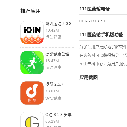
111医药馆电话
推荐应用
010-69713151
智因运动 2.0.3
手机版
40.42M
111医药馆手机版功能
运动健康
为了让用户更好地了解软件
捷锐健康管理
在购药时可以获得积分，凭
1.2.4 最新版
18.47M
医生专科中心，为用户提
运动健康
应用截图
橙赞 2.5.7
73.01M
运动健康
G动 6.1.3 安卓
版
66.29M