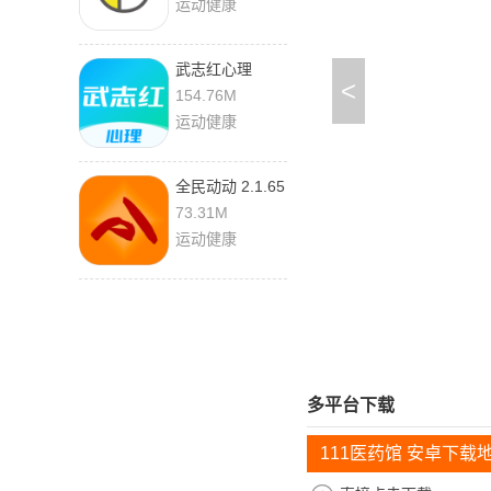
运动健康
武志红心理
<
6.9.2
154.76M
运动健康
全民动动 2.1.65
最新版
73.31M
运动健康
多平台下载
111医药馆 安卓下载