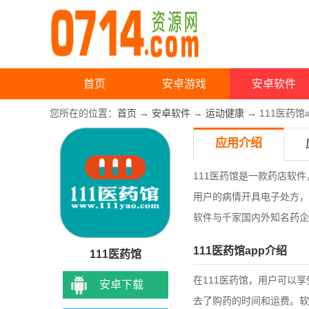
首页
安卓游戏
安卓软件
您所在的位置：
首页
→
安卓软件
→
运动健康
→ 111医药馆a
应用介绍
111医药馆是一款药店软
用户的病情开具电子处方，
软件
与千家国内外知名药企
111医药馆app介绍
111医药馆
在111医药馆，用户可以
安卓下载
去了购药的时间和运费。软