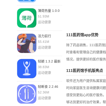
薄荷热量 1.0.0
手机版
51.93M
运动健康
111医药馆app优势
活力前行
1.5.6.3 手机版
55.41M
除了药品销售，111医药
运动健康
时查看和管理自己的健康档
情况，提供更好的医疗服务
轻颖 1.3.2 最新
版
38.83M
111医药馆手机版亮点
运动健康
软件还为用户提供私属家庭
轻断食 2.2.46
时向家庭医生咨询健康问题
最新版
52.36M
感受到更贴心的医疗服务。
运动健康
够达到更好的治疗效果，帮