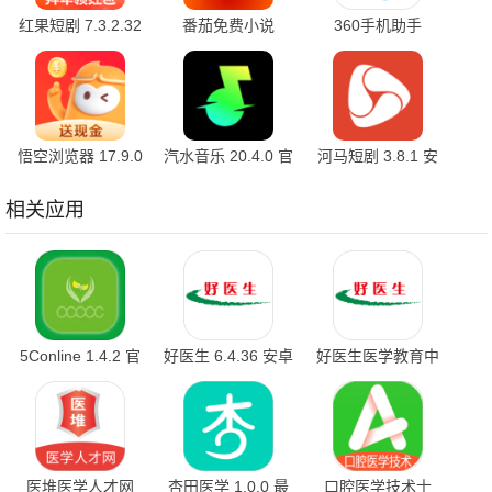
红果短剧 7.3.2.32
番茄免费小说
360手机助手
官方版
7.3.1.32 安卓版
10.2.2 官方版
悟空浏览器 17.9.0
汽水音乐 20.4.0 官
河马短剧 3.8.1 安
安卓版
方版
卓版
相关应用
5Conline 1.4.2 官
好医生 6.4.36 安卓
好医生医学教育中
方版
版
心 6.4.26 安卓版
医堆医学人才网
杏田医学 1.0.0 最
口腔医学技术士