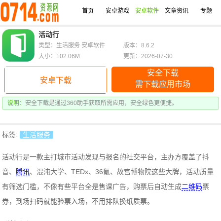
首页
安卓游戏
安卓软件
文章资讯
专题
活动行
类型：生活服务 安卓软件
版本：8.6.2
大小：102.06M
更新：2026-07-30
安全下载
安卓下载
需下载应用市场
说明：
安全下载是通过360助手获取所需应用，安全绿色更便捷。
标签:
生活服务
活动行是一款主打城市活动发现与报名的社交平台，
主办方覆盖了抖
音、
腾讯
、混沌大学、TEDx、36氪、故宫博物院这些大牌，活动质量
有筛选门槛，不像有些平台全是售课广告，
购票后自动生成
二维码
票
券，到场扫码就能验票入场，不用排队换纸质票。