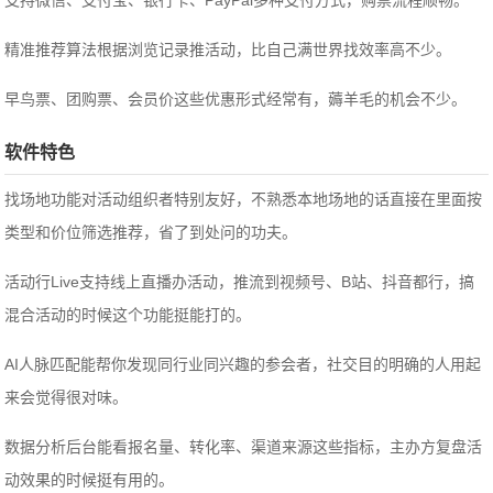
支持微信、支付宝、银行卡、PayPal多种支付方式，购票流程顺畅。
精准推荐算法根据浏览记录推活动，比自己满世界找效率高不少。
早鸟票、团购票、会员价这些优惠形式经常有，薅羊毛的机会不少。
软件特色
找场地功能对活动组织者特别友好，不熟悉本地场地的话直接在里面按
类型和价位筛选推荐，省了到处问的功夫。
活动行Live支持线上直播办活动，推流到视频号、B站、抖音都行，搞
混合活动的时候这个功能挺能打的。
AI人脉匹配能帮你发现同行业同兴趣的参会者，社交目的明确的人用起
来会觉得很对味。
数据分析后台能看报名量、转化率、渠道来源这些指标，主办方复盘活
动效果的时候挺有用的。